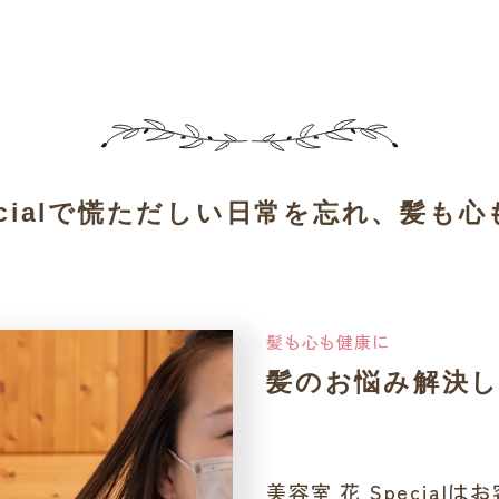
ialで
​​​​​​​慌ただしい日常を忘れ、
​​​​​
髪も心も健康に
髪のお悩み解決
美容室 花 Specia